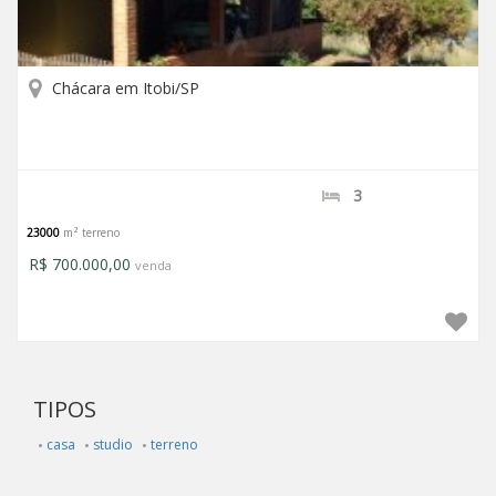
chácara em Itobi/SP
3
23000
m² terreno
R$ 700.000,00
venda
TIPOS
casa
studio
terreno